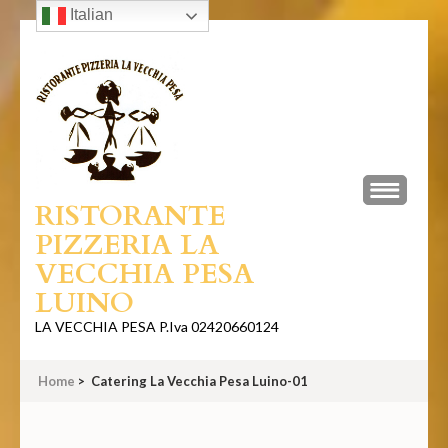
Italian
Skip
to
content
(Press
Enter)
RISTORANTE
PIZZERIA LA
VECCHIA PESA
LUINO
LA VECCHIA PESA P.Iva 02420660124
Home
>
Catering La Vecchia Pesa Luino-01