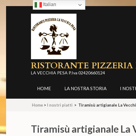
Italian
Skip
to
content
(Press
Enter)
RISTORANTE PIZZERIA
LA VECCHIA PESA P.Iva 02420660124
HOME
LA NOSTRA STORIA
I NOST
Home
>
I nostri piatti
>
Tiramisù artigianale La Vecch
Tiramisù artigianale La