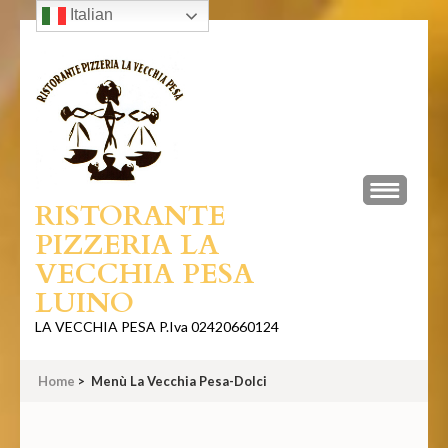
Italian
Skip
to
content
(Press
Enter)
RISTORANTE
PIZZERIA LA
VECCHIA PESA
LUINO
LA VECCHIA PESA P.Iva 02420660124
Home
>
Menù La Vecchia Pesa-Dolci