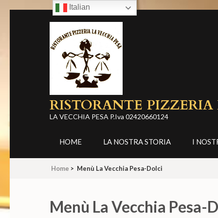
Italian
Skip
to
content
(Press
Enter)
RISTORANTE PIZZERIA
LA VECCHIA PESA P.Iva 02420660124
HOME
LA NOSTRA STORIA
I NOST
Home
>
Menù La Vecchia Pesa-Dolci
Menù La Vecchia Pesa-D