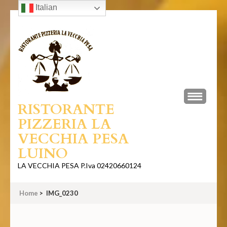
Italian
Skip
to
content
(Press
Enter)
RISTORANTE
PIZZERIA LA
VECCHIA PESA
LUINO
LA VECCHIA PESA P.Iva 02420660124
Home
>
IMG_0230