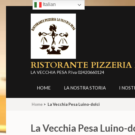
Italian
Skip
to
content
(Press
Enter)
RISTORANTE PIZZERIA
LA VECCHIA PESA P.Iva 02420660124
HOME
LA NOSTRA STORIA
I NOST
Home
>
La Vecchia Pesa Luino-dolci
La Vecchia Pesa Luino-do