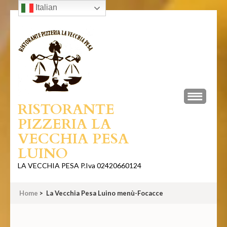
Italian
Skip
to
content
(Press
Enter)
RISTORANTE
PIZZERIA LA
VECCHIA PESA
LUINO
LA VECCHIA PESA P.Iva 02420660124
Home
>
La Vecchia Pesa Luino menù-Focacce