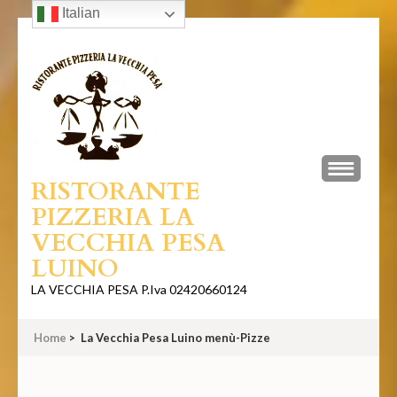
Italian
Skip
to
content
(Press
Enter)
RISTORANTE
PIZZERIA LA
VECCHIA PESA
LUINO
LA VECCHIA PESA P.Iva 02420660124
Home
>
La Vecchia Pesa Luino menù-Pizze